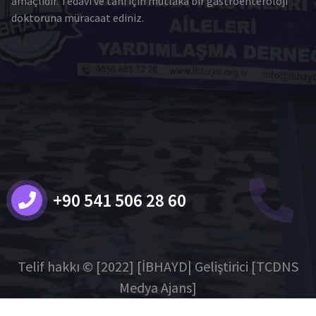
amaçlıdır. Tedavi ve tanı için mutlaka bir gastroenteroloji
doktoruna müracaat ediniz.
+90 541 506 28 60
Telif hakkı © [2022] [İBHAYD| Geliştirici [TCDNS
Medya Ajans]