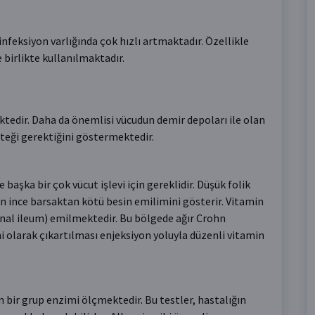
nfeksiyon varlığında çok hızlı artmaktadır. Özellikle
e birlikte kullanılmaktadır.
tedir. Daha da önemlisi vücudun demir depoları ile olan
teği gerektiğini göstermektedir.
 başka bir çok vücut işlevi için gereklidir. Düşük folik
 ince barsaktan kötü besin emilimini gösterir. Vitamin
inal ileum) emilmektedir. Bu bölgede ağır Crohn
hi olarak çıkartılması enjeksiyon yoluyla düzenli vitamin
en bir grup enzimi ölçmektedir. Bu testler, hastalığın