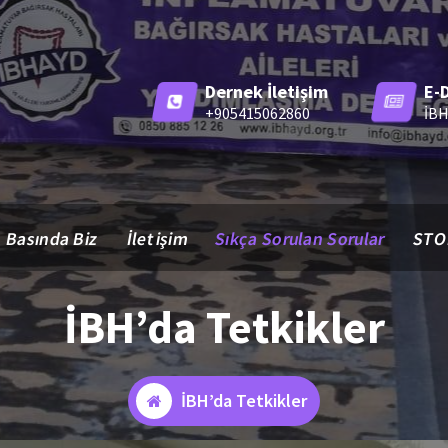
Dernek İletişim
E-
+905415062860
İBH
Basında Biz
İletişim
Sıkça Sorulan Sorular
STO
İBH’da Tetkikler
İBH’da Tetkikler