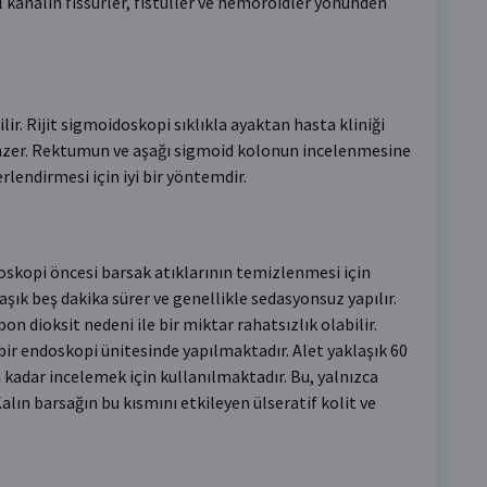
l kanalın fissürler, fistüller ve hemoroidler yönünden
lir. Rijit sigmoidoskopi sıklıkla ayaktan hasta kliniği
benzer. Rektumun ve aşağı sigmoid kolonun incelenmesine
erlendirmesi için iyi bir yöntemdir.
doskopi öncesi barsak atıklarının temizlenmesi için
şık beş dakika sürer ve genellikle sedasyonsuz yapılır.
on dioksit nedeni ile bir miktar rahatsızlık olabilir.
 bir endoskopi ünitesinde yapılmaktadır. Alet yaklaşık 60
kadar incelemek için kullanılmaktadır. Bu, yalnızca
lın barsağın bu kısmını etkileyen ülseratif kolit ve