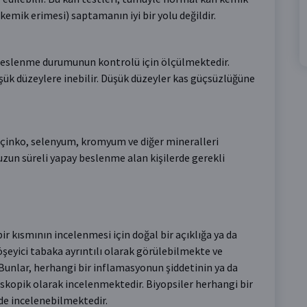
emik erimesi) saptamanın iyi bir yolu değildir.
 beslenme durumunun kontrolü için ölçülmektedir.
ük düzeylere inebilir. Düşük düzeyler kas güçsüzlüğüne
n çinko, selenyum, kromyum ve diğer mineralleri
uzun süreli yapay beslenme alan kişilerde gerekli
r kısmının incelenmesi için doğal bir açıklığa ya da
öşeyici tabaka ayrıntılı olarak görülebilmekte ve
 Bunlar, herhangi bir inflamasyonun şiddetinin ya da
skopik olarak incelenmektedir. Biyopsiler herhangi bir
de incelenebilmektedir.