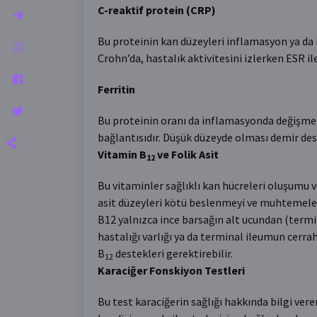
C-reaktif protein (CRP)
Bu proteinin kan düzeyleri inflamasyon ya da i
Crohn’da, hastalık aktivitesini izlerken ESR il
Ferritin
Bu proteinin oranı da inflamasyonda değişmek
bağlantısıdır. Düşük düzeyde olması demir des
Vitamin B
ve Folik Asit
12
Bu vitaminler sağlıklı kan hücreleri oluşumu ve
asit düzeyleri kötü beslenmeyi ve muhtemelen
B12 yalnızca ince barsağın alt ucundan (term
hastalığı varlığı ya da terminal ileumun cerra
B
destekleri gerektirebilir.
12
Karaciğer Fonskiyon Testleri
Bu test karaciğerin sağlığı hakkında bilgi ver