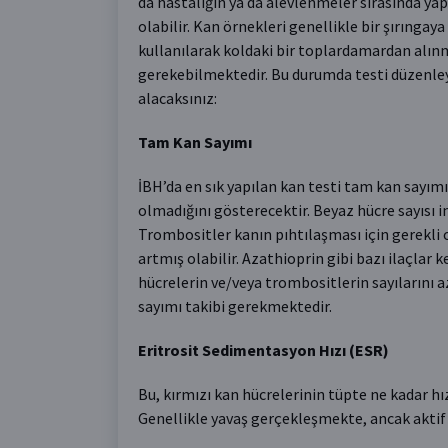
da hastalığın ya da alevlenmeler sırasında yapı
olabilir. Kan örnekleri genellikle bir şırıngay
kullanılarak koldaki bir toplardamardan alınm
gerekebilmektedir. Bu durumda testi düzenle
alacaksınız:
Tam Kan Sayımı
İBH’da en sık yapılan kan testi tam kan sayım
olmadığını gösterecektir. Beyaz hücre sayısı i
Trombositler kanın pıhtılaşması için gerekli o
artmış olabilir. Azathioprin gibi bazı ilaçlar k
hücrelerin ve/veya trombositlerin sayılarını a
sayımı takibi gerekmektedir.
Eritrosit Sedimentasyon Hızı (ESR)
Bu, kırmızı kan hücrelerinin tüpte ne kadar h
Genellikle yavaş gerçekleşmekte, ancak aktif