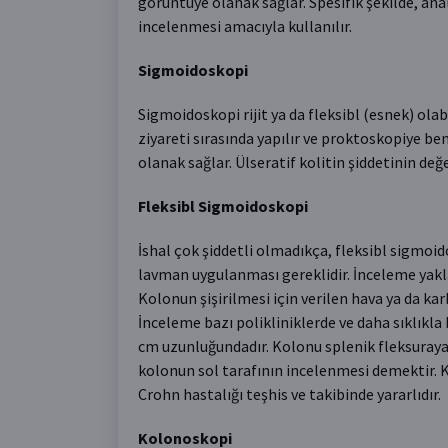
görüntüye olanak sağlar. Spesifik şekilde, ana
incelenmesi amacıyla kullanılır.
Sigmoidoskopi
Sigmoidoskopi rijit ya da fleksibl (esnek) olabi
ziyareti sırasında yapılır ve proktoskopiye 
olanak sağlar. Ülseratif kolitin şiddetinin değ
Fleksibl Sigmoidoskopi
İshal çok şiddetli olmadıkça, fleksibl sigmoi
lavman uygulanması gereklidir. İnceleme yakla
Kolonun şişirilmesi için verilen hava ya da karb
İnceleme bazı polikliniklerde ve daha sıklıkla
cm uzunluğundadır. Kolonu splenik fleksuraya 
kolonun sol tarafının incelenmesi demektir. Ka
Crohn hastalığı teşhis ve takibinde yararlıdır.
Kolonoskopi