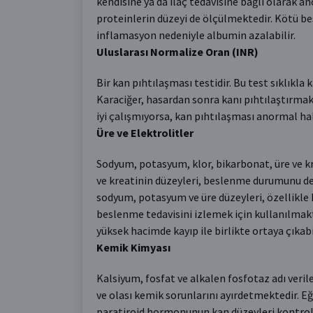
kendisine ya da ilaç tedavisine bağlı olarak a
proteinlerin düzeyi de ölçülmektedir. Kötü be
inflamasyon nedeniyle albumin azalabilir.
Uluslarası Normalize Oran (INR)
Bir kan pıhtılaşması testidir. Bu test sıklıkl
Karaciğer, hasardan sonra kanı pıhtılaştırmak 
iyi çalışmıyorsa, kan pıhtılaşması anormal hal
Üre ve Elektrolitler
Sodyum, potasyum, klor, bikarbonat, üre ve kr
ve kreatinin düzeyleri, beslenme durumunu de
sodyum, potasyum ve üre düzeyleri, özellikle k
beslenme tedavisini izlemek için kullanılmakt
yüksek hacimde kayıp ile birlikte ortaya çıkabil
Kemik Kimyası
Kalsiyum, fosfat ve alkalen fosfotaz adı ver
ve olası kemik sorunlarını ayırdetmektedir. Eğ
paratiroid hormonunun kan düzeyleri kontrol 