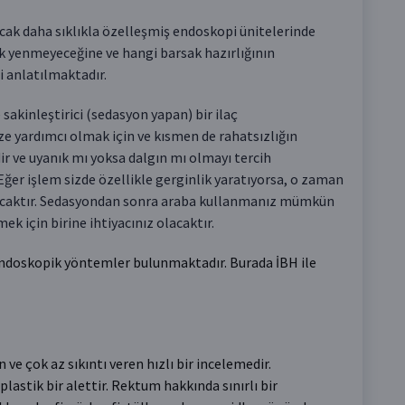
cak daha sıklıkla özelleşmiş endoskopi ünitelerinde
ek yenmeyeceğine ve hangi barsak hazırlığının
i anlatılmaktadır.
sakinleştirici (sedasyon yapan) bir ilaç
e yardımcı olmak için ve kısmen de rahatsızlığın
ir ve uyanık mı yoksa dalgın mı olmayı tercih
Eğer işlem sizde özellikle gerginlik yaratıyorsa, o zaman
lacaktır. Sedasyondan sonra araba kullanmanız mümkün
k için birine ihtiyacınız olacaktır.
e endoskopik yöntemler bulunmaktadır. Burada İBH ile
 ve çok az sıkıntı veren hızlı bir incelemedir.
astik bir alettir. Rektum hakkında sınırlı bir