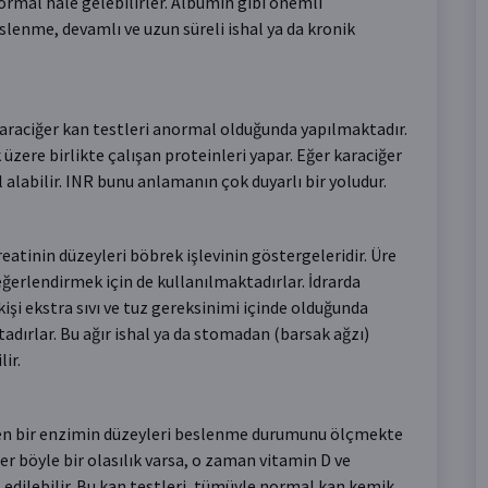
normal hale gelebilirler. Albumin gibi önemli
slenme, devamlı ve uzun süreli ishal ya da kronik
a karaciğer kan testleri anormal olduğunda yapılmaktadır.
üzere birlikte çalışan proteinleri yapar. Eğer karaciğer
 alabilir. INR bunu anlamanın çok duyarlı bir yoludur.
eatinin düzeyleri böbrek işlevinin göstergeleridir. Üre
ğerlendirmek için de kullanılmaktadırlar. İdrarda
işi ekstra sıvı ve tuz gereksinimi içinde olduğunda
adırlar. Bu ağır ishal ya da stomadan (barsak ağzı)
ir.
ilen bir enzimin düzeyleri beslenme durumunu ölçmekte
er böyle bir olasılık varsa, o zaman vitamin D ve
edilebilir. Bu kan testleri, tümüyle normal kan kemik