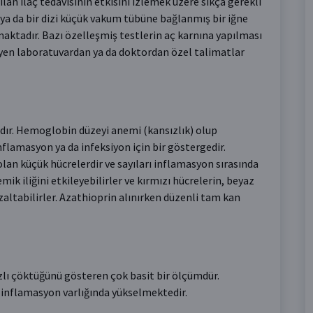
lan ilaç tedavisinin etkisini izlemek üzere sıkça gerekli
a ya da bir dizi küçük vakum tübüne bağlanmış bir iğne
aktadır. Bazı özelleşmiş testlerin aç karnına yapılması
yen laboratuvardan ya da doktordan özel talimatlar
ıdır. Hemoglobin düzeyi anemi (kansızlık) olup
nflamasyon ya da infeksiyon için bir göstergedir.
lan küçük hücrelerdir ve sayıları inflamasyon sırasında
emik iliğini etkileyebilirler ve kırmızı hücrelerin, beyaz
zaltabilirler. Azathioprin alınırken düzenli tam kan
ızlı çöktüğünü gösteren çok basit bir ölçümdür.
 inflamasyon varlığında yükselmektedir.