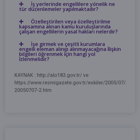
İş yerlerinde engellilere yönelik ne
tür düzenlemeler yapılmaktadır?
Özelleştirilen veya özelleştirilme
kapsamına alınan kamu kuruluşlarında
çalışan engellilerin yasal hakları nelerdir?
İşe girmek ve çeşitli kurumlara
engelli eleman alınıp alınmayacağına i̇lişkin
bilgileri öğrenmek i̇çin hangi yol
i̇zlenmelidir?
KAYNAK : http://alo183.gov.tr/ ve
https://www.resmigazete.gov.tr/eskiler/2005/07/
20050707-2.htm