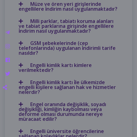
Müze ve ören yeri girişlerinde
engellilere i̇ndirim nasıl uygulanmaktadır?
Milli parklar, tabiatı koruma alanları
ve tabiat parklarına girişinde engellilere
i̇ndirim nasıl uygulanmaktadır?
GSM şebekelerinde (cep
telefonlarında) uygulanan i̇ndirimli tarife
nasıldır?
Engelli kimlik kartı kimlere
verilmektedir?
Engelli kimlik kartı i̇le ülkemizde
engelli kişilere sağlanan hak ve hizmetler
nelerdir?
Engel oranında değişiklik, soyadı
değişikliği, kimliğin kaybolması veya
deforme olması durumunda nereye
müracaat edilir?
Engelli üniversite öğrencilerine
sağlanan kolaylıklar nelerdir?