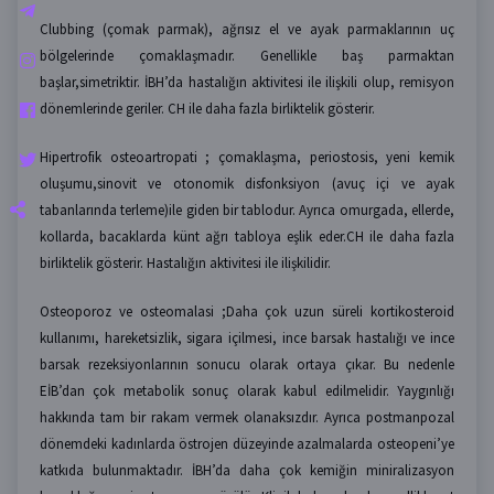
Clubbing (çomak parmak), ağrısız el ve ayak parmaklarının uç
bölgelerinde çomaklaşmadır. Genellikle baş parmaktan
başlar,simetriktir. İBH’da hastalığın aktivitesi ile ilişkili olup, remisyon
dönemlerinde geriler. CH ile daha fazla birliktelik gösterir.
Hipertrofik osteoartropati ; çomaklaşma, periostosis, yeni kemik
oluşumu,sinovit ve otonomik disfonksiyon (avuç içi ve ayak
tabanlarında terleme)ile giden bir tablodur. Ayrıca omurgada, ellerde,
kollarda, bacaklarda künt ağrı tabloya eşlik eder.CH ile daha fazla
birliktelik gösterir. Hastalığın aktivitesi ile ilişkilidir.
Osteoporoz ve osteomalasi ;Daha çok uzun süreli kortikosteroid
kullanımı, hareketsizlik, sigara içilmesi, ince barsak hastalığı ve ince
barsak rezeksiyonlarının sonucu olarak ortaya çıkar. Bu nedenle
EİB’dan çok metabolik sonuç olarak kabul edilmelidir. Yaygınlığı
hakkında tam bir rakam vermek olanaksızdır. Ayrıca postmanpozal
dönemdeki kadınlarda östrojen düzeyinde azalmalarda osteopeni’ye
katkıda bulunmaktadır. İBH’da daha çok kemiğin miniralizasyon