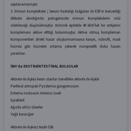
saptanamamıştır.
3. İmmun kompleksler ; Serum hastalığı bulguları ile EİB’ın benzerliği
dikkate alındığında patogenezde immun komplekslerin rolü
olabileceği düşünülmüştür. Kolonik epitelde 40 kDA’luk bir antijenin
komplemanı aktive etttiği bulunmuştur. Aktive olmuş kompleman
komponentleri direkt hasar oluşturmamasına karşın, nötrofil, mast
hücresi gibi hücreleri ortama çekerek nonspesifik doku hasarı
yaratırlar.
İBH’da EKSTRAİNTESTİNAL BULGULAR
Aktivite ile ilişkisi kesin olanlar Genellikle aktivite ile ilişkili
Periferal artropati Pyoderma gangrenosum
Eritema nodosum Anterior üveit
Episklerit
Ağızda aftöz ülserler
Yağlı karaciğer
Aktivite ile ilişkisiz Nadir EİB