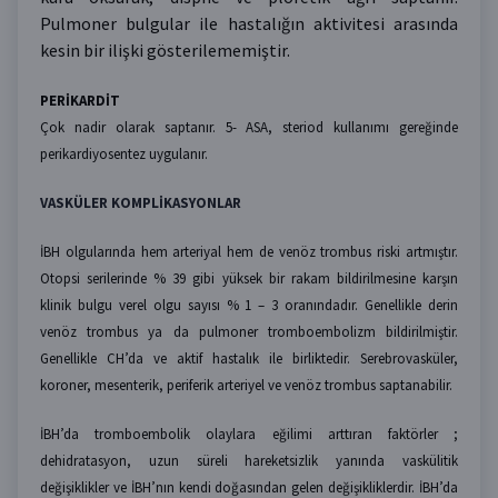
Pulmoner bulgular ile hastalığın aktivitesi arasında
kesin bir ilişki gösterilememiştir.
PERİKARDİT
Çok nadir olarak saptanır. 5- ASA, steriod kullanımı gereğinde
perikardiyosentez uygulanır.
VASKÜLER KOMPLİKASYONLAR
İBH olgularında hem arteriyal hem de venöz trombus riski artmıştır.
Otopsi serilerinde % 39 gibi yüksek bir rakam bildirilmesine karşın
klinik bulgu verel olgu sayısı % 1 – 3 oranındadır. Genellikle derin
venöz trombus ya da pulmoner tromboembolizm bildirilmiştir.
Genellikle CH’da ve aktif hastalık ile birliktedir. Serebrovasküler,
koroner, mesenterik, periferik arteriyel ve venöz trombus saptanabilir.
İBH’da tromboembolik olaylara eğilimi arttıran faktörler ;
dehidratasyon, uzun süreli hareketsizlik yanında vaskülitik
değişiklikler ve İBH’nın kendi doğasından gelen değişikliklerdir. İBH’da