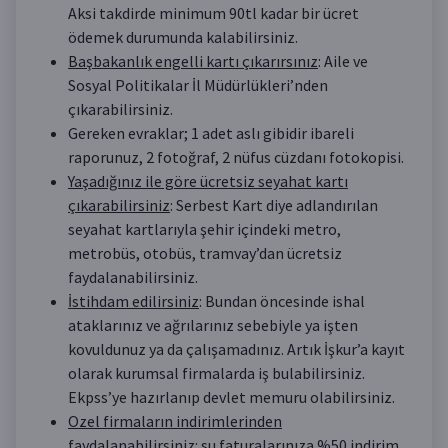
Aksi takdirde minimum 90tl kadar bir ücret
ödemek durumunda kalabilirsiniz.
Başbakanlık engelli kartı çıkarırsınız
: Aile ve
Sosyal Politikalar İl Müdürlükleri’nden
çıkarabilirsiniz.
Gereken evraklar; 1 adet aslı gibidir ibareli
raporunuz, 2 fotoğraf, 2 nüfus cüzdanı fotokopisi.
Yaşadığınız ile göre ücretsiz seyahat kartı
çıkarabilirsiniz
: Serbest Kart diye adlandırılan
seyahat kartlarıyla şehir içindeki metro,
metrobüs, otobüs, tramvay’dan ücretsiz
faydalanabilirsiniz.
İstihdam edilirsiniz
: Bundan öncesinde ishal
ataklarınız ve ağrılarınız sebebiyle ya işten
kovuldunuz ya da çalışamadınız. Artık İşkur’a kayıt
olarak kurumsal firmalarda iş bulabilirsiniz.
Ekpss’ye hazırlanıp devlet memuru olabilirsiniz.
Ozel firmaların indirimlerinden
faydalanabilirsiniz
: su faturalarınıza %50 indirim