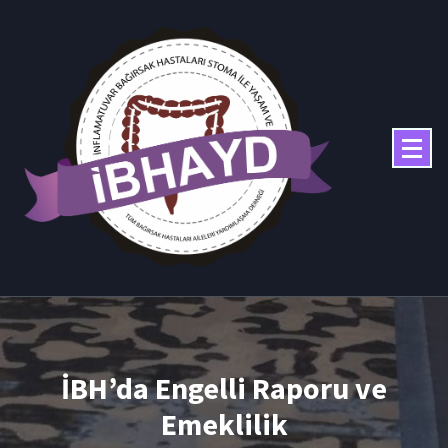
İçeriğe
geç
İBH’da Engelli Raporu ve
Emeklilik