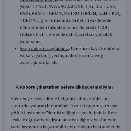
yapar. TTNET, AVEA, VODAFONE, THY, DİGİTÜRK,
PAMUKKALE TURİZM, METRO TURİZM, KAMİL KOÇ
TURİZM…gibi firmalarda da belirli yüzdelerde
indirimlerden faydalanırsınız. Bu arada TCDD
(Yüksek hızlı trenler de dahil) ücretsiz yolculuk
yaparsınız.
Vergi indirimi sağlarsınız
: Üzerinize kayıtlı daireniz
varsa veya bir iş yeri açmak isterseniz vergi
avantajınız olacak.
Raporu çıkartırken nelere dikkat etmeliyim?
Hastaneye sevk edilme belgenizi elinize aldıktan
sonra dosyalarım bölümünde “özürlü raporu vermeye
yetkili hastaneler”den istediğinizi seçebilirsiniz. Ben
sevk ile uğraşamam diyorsanız istediğiniz hastanenin
kurul kısmını da başvurabilirsiniz. Hakem hastaneler de