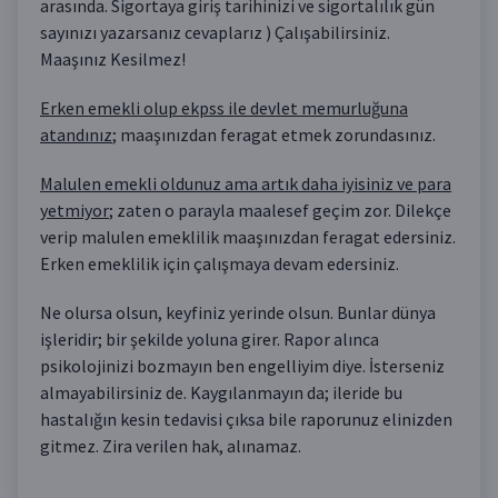
arasında. Sigortaya giriş tarihinizi ve sigortalılık gün
sayınızı yazarsanız cevaplarız ) Çalışabilirsiniz.
Maaşınız Kesilmez!
Erken emekli olup ekpss ile devlet memurluğuna
atandınız
; maaşınızdan feragat etmek zorundasınız.
Malulen emekli oldunuz ama artık daha iyisiniz ve para
yetmiyor
; zaten o parayla maalesef geçim zor. Dilekçe
verip malulen emeklilik maaşınızdan feragat edersiniz.
Erken emeklilik için çalışmaya devam edersiniz.
Ne olursa olsun, keyfiniz yerinde olsun. Bunlar dünya
işleridir; bir şekilde yoluna girer. Rapor alınca
psikolojinizi bozmayın ben engelliyim diye. İsterseniz
almayabilirsiniz de. Kaygılanmayın da; ileride bu
hastalığın kesin tedavisi çıksa bile raporunuz elinizden
gitmez. Zira verilen hak, alınamaz.