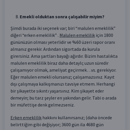
Emekli olduktan sonra çalışabilir miyim?
Şimdi burada iki seçenek var; biri “malulen emeklilik”
diğeri “erken emeklilik” .
Malulen emeklilik
için 1800
gününüzün olması yeterlidir ve %60 üzeri rapor oranı
almanız gerekir. Ardından sigortada da kurula
girersiniz. Ama şartları bayağı ağırdır. Bizim hastalıkta
malulen emeklilik biraz daha detaylı; uzun süredir
çalışamıyor olmak, ameliyat geçirmek…vs. gerekiyor.
Eğer malulen emekli olursanız; çalışamazsınız. Kayıt
dışı çalışmaya kalkışmanızı tavsiye etmem. Herhangi
bir şikayette sıkıntı yaşarsınız. Kim şikayet eder
demeyin; bu tarz şeyler en yakından gelir. Tabi o arada
bir müfettişe denk gelmezseniz.
Erken emeklilik
hakkını kullanırsanız; (daha öncede
belirttiğim gibi değişiyor; 3600 gün ila 4680 gün