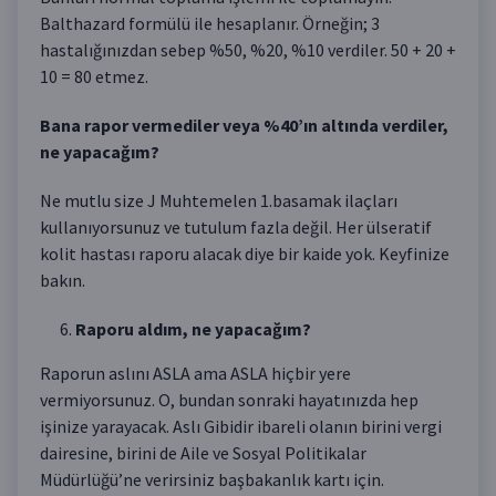
Balthazard formülü ile hesaplanır. Örneğin; 3
hastalığınızdan sebep %50, %20, %10 verdiler. 50 + 20 +
10 = 80 etmez.
Bana rapor vermediler veya %40’ın altında verdiler,
ne yapacağım?
Ne mutlu size J Muhtemelen 1.basamak ilaçları
kullanıyorsunuz ve tutulum fazla değil. Her ülseratif
kolit hastası raporu alacak diye bir kaide yok. Keyfinize
bakın.
Raporu aldım, ne yapacağım?
Raporun aslını ASLA ama ASLA hiçbir yere
vermiyorsunuz. O, bundan sonraki hayatınızda hep
işinize yarayacak. Aslı Gibidir ibareli olanın birini vergi
dairesine, birini de Aile ve Sosyal Politikalar
Müdürlüğü’ne verirsiniz başbakanlık kartı için.