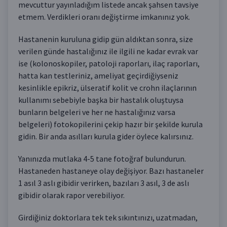
mevcuttur yayınladığım listede ancak şahsen tavsiye
etmem. Verdikleri oranı değiştirme imkanınız yok.
Hastanenin kuruluna gidip gün aldıktan sonra, size
verilen günde hastalığınız ile ilgili ne kadar evrak var
ise (kolonoskopiler, patoloji raporları, ilaç raporları,
hatta kan testleriniz, ameliyat geçirdiğiyseniz
kesinlikle epikriz, ülseratif kolit ve crohn ilaçlarının
kullanımı sebebiyle başka bir hastalık oluştuysa
bunların belgeleri ve her ne hastalığınız varsa
belgeleri) fotokopilerini çekip hazır bir şekilde kurula
gidin. Bir anda asılları kurula gider öylece kalırsınız.
Yanınızda mutlaka 4-5 tane fotoğraf bulundurun.
Hastaneden hastaneye olay değişiyor. Bazı hastaneler
1 asıl 3 aslı gibidir verirken, bazıları 3 asıl, 3 de aslı
gibidir olarak rapor verebiliyor.
Girdiğiniz doktorlara tek tek sıkıntınızı, uzatmadan,