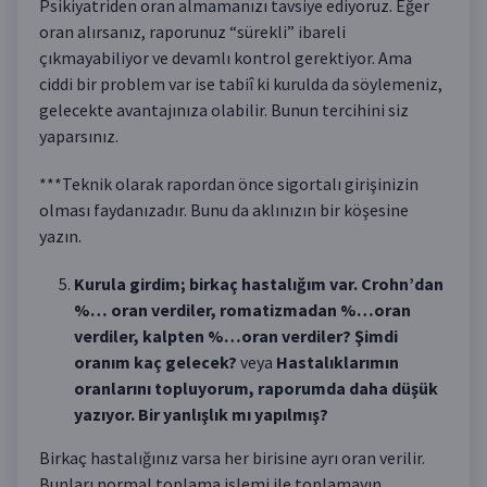
Psikiyatriden oran almamanızı tavsiye ediyoruz. Eğer
oran alırsanız, raporunuz “sürekli” ibareli
çıkmayabiliyor ve devamlı kontrol gerektiyor. Ama
ciddi bir problem var ise tabiî ki kurulda da söylemeniz,
gelecekte avantajınıza olabilir. Bunun tercihini siz
yaparsınız.
***Teknik olarak rapordan önce sigortalı girişinizin
olması faydanızadır. Bunu da aklınızın bir köşesine
yazın.
Kurula girdim; birkaç hastalığım var. Crohn’dan
%… oran verdiler, romatizmadan %…oran
verdiler, kalpten %…oran verdiler? Şimdi
oranım kaç gelecek?
veya
Hastalıklarımın
oranlarını topluyorum, raporumda daha düşük
yazıyor. Bir yanlışlık mı yapılmış?
Birkaç hastalığınız varsa her birisine ayrı oran verilir.
Bunları normal toplama işlemi ile toplamayın.